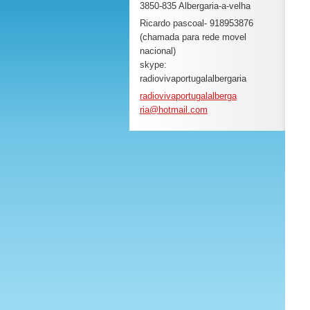
3850-835 Albergaria-a-velha
Ricardo pascoal- 918953876
(chamada para rede movel
nacional)
skype:
radiovivaportugalalbergaria
radioviv
aportuga
lalberga
ria@hotm
ail.com