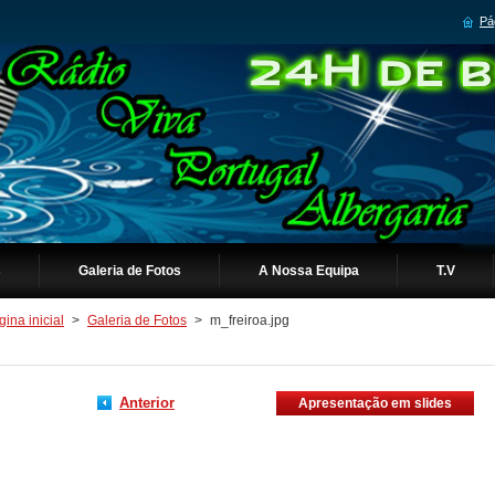
Pág
s
Galeria de Fotos
A Nossa Equipa
T.V
ina inicial
>
Galeria de Fotos
>
m_freiroa.jpg
Anterior
Apresentação em slides